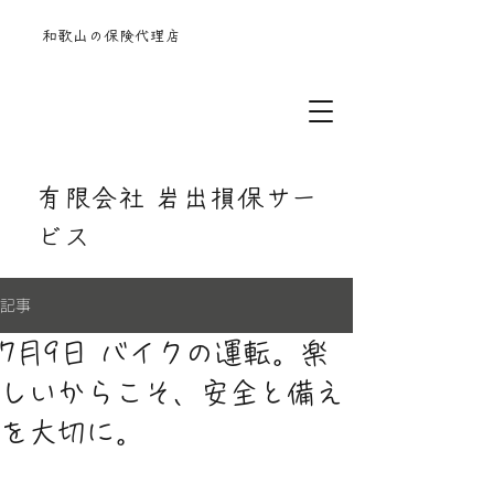
和歌山の保険代理店
有限会社 岩出損保サー
ビス
記事
7月9日 バイクの運転。楽
しいからこそ、安全と備え
を大切に。